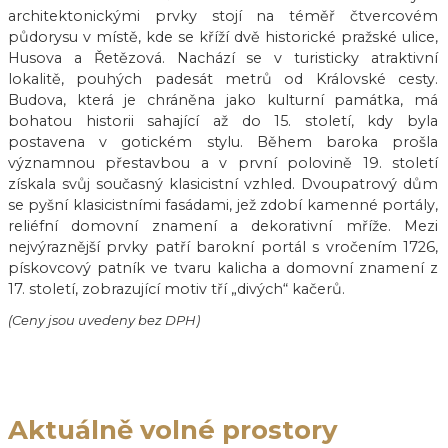
architektonickými prvky stojí na téměř čtvercovém
půdorysu v místě, kde se kříží dvě historické pražské ulice,
Husova a Řetězová. Nachází se v turisticky atraktivní
lokalitě, pouhých padesát metrů od Královské cesty.
Budova, která je chráněna jako kulturní památka, má
bohatou historii sahající až do 15. století, kdy byla
postavena v gotickém stylu. Během baroka prošla
významnou přestavbou a v první polovině 19. století
získala svůj současný klasicistní vzhled. Dvoupatrový dům
se pyšní klasicistními fasádami, jež zdobí kamenné portály,
reliéfní domovní znamení a dekorativní mříže. Mezi
nejvýraznější prvky patří barokní portál s vročením 1726,
pískovcový patník ve tvaru kalicha a domovní znamení z
17. století, zobrazující motiv tří „divých“ kačerů.
(Ceny jsou uvedeny bez DPH)
Aktuálně volné prostory