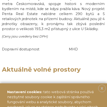
metra Českomoravská, spojuje historii s moderním
bydlením na místě, kde se kdysi pražila káva. Nový projekt
Penta Real Estate nabídne celkem 290 bytů a 5
retailových jednotek na přízemí budovy. Aktuálně jsou již 4
jednotky obsazeny, k pronájmu tak zbývá poslední
prostor o velikosti 193,3 m2 přístupný z ulice U Skládky.
(Ceny jsou uvedeny bez DPH)
Dopravní dostupnost
MHD
Aktuálně volné prostory
X
Nastavení cookies:
tato webová stránka používá
nezbytné soubory cookie k zajištění správného
fungování webu a analytické soubory, abychom