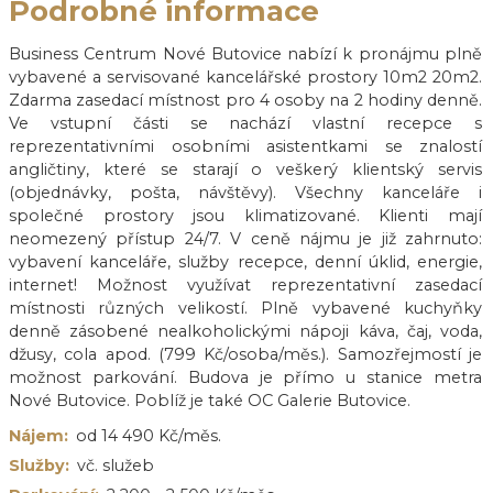
Podrobné informace
Business Centrum Nové Butovice nabízí k pronájmu plně
vybavené a servisované kancelářské prostory 10m2 20m2.
Zdarma zasedací místnost pro 4 osoby na 2 hodiny denně.
Ve vstupní části se nachází vlastní recepce s
reprezentativními osobními asistentkami se znalostí
angličtiny, které se starají o veškerý klientský servis
(objednávky, pošta, návštěvy). Všechny kanceláře i
společné prostory jsou klimatizované. Klienti mají
neomezený přístup 24/7. V ceně nájmu je již zahrnuto:
vybavení kanceláře, služby recepce, denní úklid, energie,
internet! Možnost využívat reprezentativní zasedací
místnosti různých velikostí. Plně vybavené kuchyňky
denně zásobené nealkoholickými nápoji káva, čaj, voda,
džusy, cola apod. (799 Kč/osoba/měs.). Samozřejmostí je
možnost parkování. Budova je přímo u stanice metra
Nové Butovice. Poblíž je také OC Galerie Butovice.
Nájem:
od 14 490 Kč/měs.
Služby:
vč. služeb