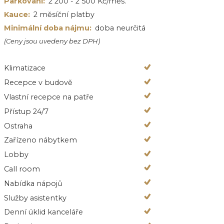
Parkování:
2 200 - 2 500 Kč/měs.
Kauce:
2 měsíční platby
Minimální doba nájmu:
doba neurčitá
(Ceny jsou uvedeny bez DPH)
Klimatizace
Recepce v budově
Vlastní recepce na patře
Přístup 24/7
Ostraha
Zařízeno nábytkem
Lobby
Call room
Nabídka nápojů
Služby asistentky
Denní úklid kanceláře