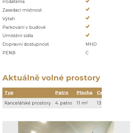
Podatelna
Zasedací místnost
Výtah
Parkování v budově
Umístění sídla
Dopravní dostupnost
MHD
PENB
C
Aktuálně volné prostory
Typ
Patro
Plocha
Cena
Kancelářské prostory
4. patro
11 m
2
13 000 Kč / měs