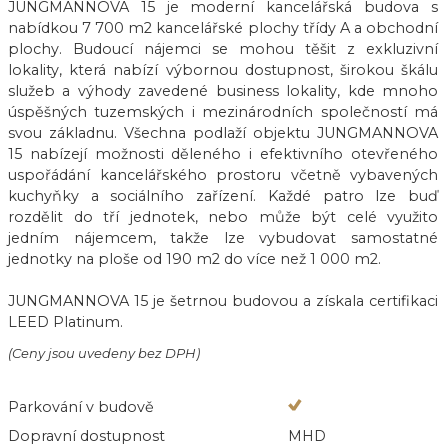
JUNGMANNOVA 15 je moderní kancelářská budova s
nabídkou 7 700 m2 kancelářské plochy třídy A a obchodní
plochy. Budoucí nájemci se mohou těšit z exkluzivní
lokality, která nabízí výbornou dostupnost, širokou škálu
služeb a výhody zavedené business lokality, kde mnoho
úspěšných tuzemských i mezinárodních společností má
svou základnu. Všechna podlaží objektu JUNGMANNOVA
15 nabízejí možnosti děleného i efektivního otevřeného
uspořádání kancelářského prostoru včetně vybavených
kuchyňky a sociálního zařízení. Každé patro lze buď
rozdělit do tří jednotek, nebo může být celé využito
jedním nájemcem, takže lze vybudovat samostatné
jednotky na ploše od 190 m2 do více než 1 000 m2.
JUNGMANNOVA 15 je šetrnou budovou a získala certifikaci
LEED Platinum.
(Ceny jsou uvedeny bez DPH)
Parkování v budově
Dopravní dostupnost
MHD