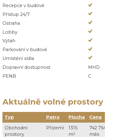
Recepce v budově
Přístup 24/7
Ostraha
Lobby
Výtah
Parkování v budově
Umístění sídla
Dopravní dostupnost
MHD
PENB
C
Aktuálně volné prostory
Typ
Patro
Plocha
Cena
Služb
Obchodní
Přízemí
1315
742 754 Kč /
177 5
prostory
m
2
měs
DPH