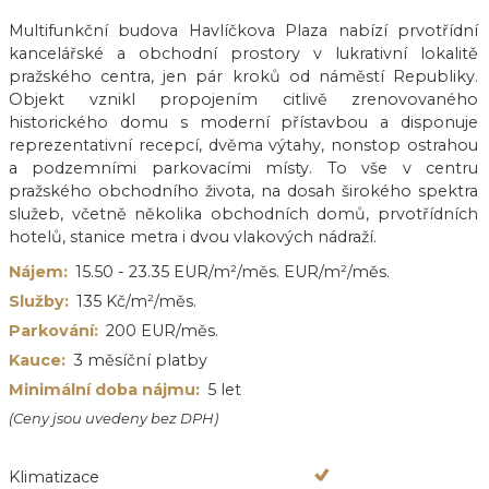
Multifunkční budova Havlíčkova Plaza nabízí prvotřídní
kancelářské a obchodní prostory v lukrativní lokalitě
pražského centra, jen pár kroků od náměstí Republiky.
Objekt vznikl propojením citlivě zrenovovaného
historického domu s moderní přístavbou a disponuje
reprezentativní recepcí, dvěma výtahy, nonstop ostrahou
a podzemními parkovacími místy. To vše v centru
pražského obchodního života, na dosah širokého spektra
služeb, včetně několika obchodních domů, prvotřídních
hotelů, stanice metra i dvou vlakových nádraží.
Nájem:
15.50 - 23.35 EUR/m²/měs. EUR/m²/měs.
Služby:
135 Kč/m²/měs.
Parkování:
200 EUR/měs.
Kauce:
3 měsíční platby
Minimální doba nájmu:
5 let
(Ceny jsou uvedeny bez DPH)
Klimatizace