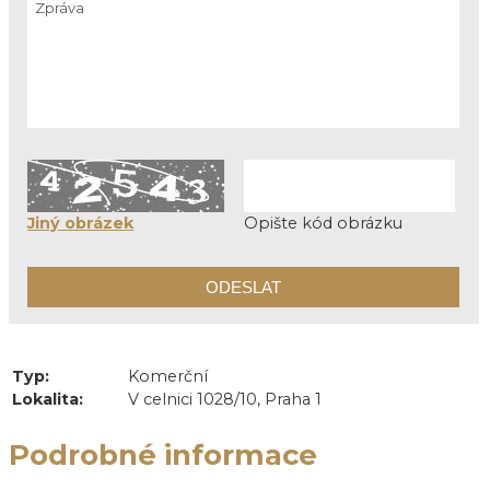
Jiný obrázek
Opište kód obrázku
Typ:
Komerční
Lokalita:
V celnici 1028/10, Praha 1
Podrobné informace