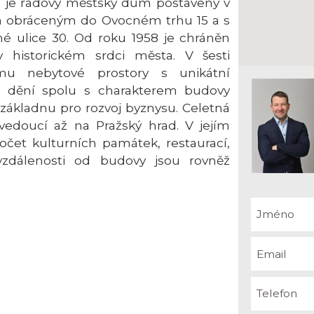
 je řadový městský dům postavený v
m obráceným do Ovocném trhu 15 a s
 ulice 30. Od roku 1958 je chráněn
v historickém srdci města. V šesti
mu nebytové prostory s unikátní
ru dění spolu s charakterem budovy
 základnu pro rozvoj byznysu. Celetná
, vedoucí až na Pražský hrad. V jejím
čet kulturních památek, restaurací,
zdálenosti od budovy jsou rovněž