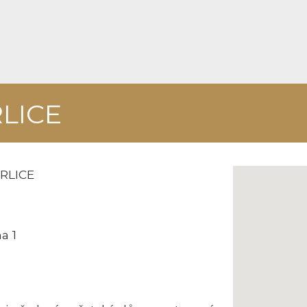
LICE
RLICE
a 1