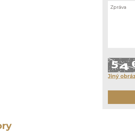
Jiný obrá
ory