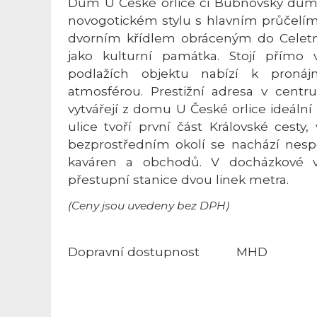
Dům U České orlice či Bubnovský dům
novogotickém stylu s hlavním průčelí
dvorním křídlem obráceným do Celetné
jako kulturní památka. Stojí přímo 
podlažích objektu nabízí k pronáj
atmosférou. Prestižní adresa v cent
vytvářejí z domu U České orlice ideální
ulice tvoří první část Královské cesty
bezprostředním okolí se nachází nespo
kaváren a obchodů. V docházkové v
přestupní stanice dvou linek metra.
(Ceny jsou uvedeny bez DPH)
Dopravní dostupnost
MHD