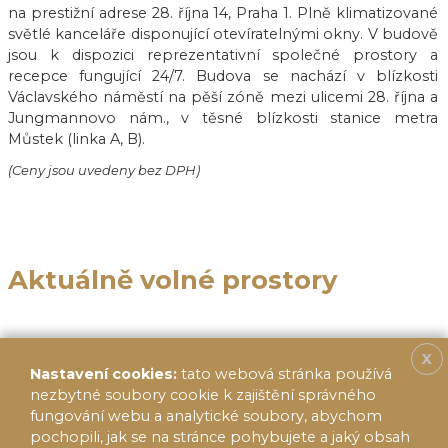
na prestižní adrese 28. října 14, Praha 1. Plně klimatizované
světlé kanceláře disponující otevíratelnými okny. V budově
jsou k dispozici reprezentativní společné prostory a
recepce fungující 24/7. Budova se nachází v blízkosti
Václavského náměstí na pěší zóně mezi ulicemi 28. října a
Jungmannovo nám., v těsné blízkosti stanice metra
Můstek (linka A, B).
(Ceny jsou uvedeny bez DPH)
Aktuálně volné prostory
X
Nastavení cookies:
tato webová stránka používá
nezbytné soubory cookie k zajištění správného
fungování webu a analytické soubory, abychom
pochopili, jak se na stránce pohybujete a jaký obsah