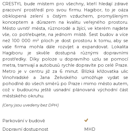
CRESTYL bude místem pro všechny, kteří hledají zdravé
pracovní prostředí pro svou firmu. Hagibor, to je oáza
obklopená zelení s čistým vzduchem, promyšleným
konceptem a důrazem na kvalitu veřejného prostoru.
Město uvnitř města, různorodé a žijící, ve kterém najdete
vše, co potřebujete, na jednom místě. Šest budov a více
než 100 000 m² ploch je dost prostoru k tomu, aby se
vaše firma mohla dále rozvíjet a expandovat. Lokalita
Hagiboru je skvěle dostupná různými dopravními
prostředky. Díky poloze u dopravního uzlu se pomocí
metra, tramvají a autobusů rychle dopravíte po celé Praze.
Metro je v centru již za 6 minut. Blízká křižovatka ulic
Vinohradské a Jana Želivského umožňuje vydat se
pohodlně do všech směrů po Praze i mimo město autem,
což v budoucnu ještě usnadní plánovaná východní část
městského okruhu.
(Ceny jsou uvedeny bez DPH)
Parkování v budově
Dopravní dostupnost
MHD