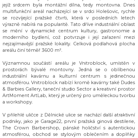
jejíž srdcem byla montážní dílna, tedy montovna. Dnes
multifunkční areál nacházející se v srdci Holešovic, rychle
se rozvíjející pražské čtvrti, která v posledních letech
výrazně nabírá na popularitě. Tato dříve industriální oblast
se mění v dynamické centrum kultury, gastronomie a
moderního bydlení, což potvrzuje i její zařazení mezi
nejzajímavější pražské lokality. Celková podlahová plocha
areálu činí téměř 3600 m².
Významnou součástí areálu je Vnitroblock, umístěn v
prostorách bývalé montovny. Jedná se o oblíbenou
industriální kavárnu a kulturní centrum s jedinečnou
atmosférou. Vnitroblock nabízí kromě kavárny také Dudes
& Barbies Gallery, taneční studio Sector a kreativní prostor
ArtMoment ArtLab, který je určený pro uměleckou tvorbu
a workshopy.
V přilehlé uličce z Dělnické ulice se nachází další atraktivní
podniky, jako je Garage22, první pražská ginová destilerie,
The Crown Barbershop, pánské holičství s autentickou
atmosférou, obchod se stylovým oblečením a doplňky