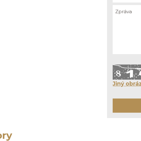
Jiný obrá
ory