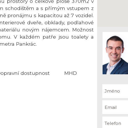
mu prostory o celkové ploše 370m2 v
ním schodištěm a s přímým vstupem z
ceně pronájmu s kapacitou až 7 vozidel.
nterierové dveře, obklady, podlahové
materiálu novým nájemcem. Možnost
omu. V každém patře jsou toalety a
 metra Pankrác.
opravní dostupnost
MHD