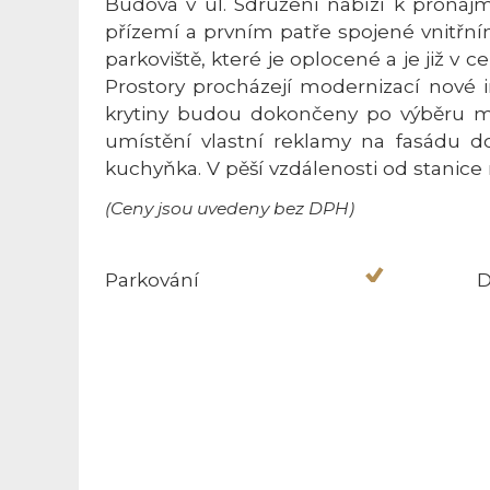
Budova v ul. Sdružení nabízí k pronáj
přízemí a prvním patře spojené vnitř
parkoviště, které je oplocené a je již v 
Prostory procházejí modernizací nové i
krytiny budou dokončeny po výběru 
umístění vlastní reklamy na fasádu d
kuchyňka. V pěší vzdálenosti od stanice
(Ceny jsou uvedeny bez DPH)
Parkování
D