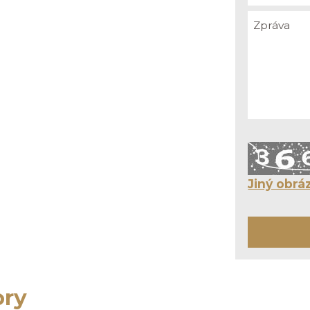
Jiný obrá
ory