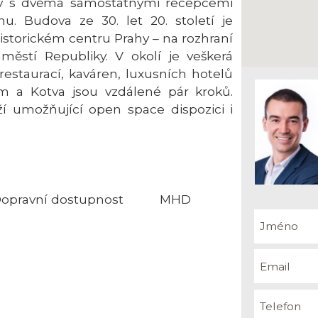
ov s dvěma samostatnými recepcemi
u. Budova ze 30. let 20. století je
storickém centru Prahy – na rozhraní
ěstí Republiky. V okolí je veškerá
estaurací, kaváren, luxusních hotelů
m a Kotva jsou vzdálené pár kroků.
ží umožňující open space dispozici i
opravní dostupnost
MHD