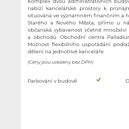
Komplex dvou administrativních bud
nabízí kancelářské prostory k pronájm
situována ve významném finančním a hi
Starého a Nového Města, přímo u nám
občanská vybavenost včetně množství r
a obchodů. Obchodní centra Palladiu
Možnost flexibilního uspořádání podla
dělení na jednotlivé kanceláře.
(Ceny jsou uvedeny bez DPH)
Parkování v budově
D