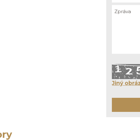
Jiný obrá
ory