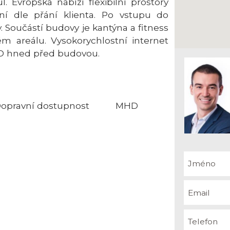
. Evropská nabízí flexibilní prostory
 dle přání klienta. Po vstupu do
 Součástí budovy je kantýna a fitness
m areálu. Vysokorychlostní internet
D hned před budovou.
opravní dostupnost
MHD