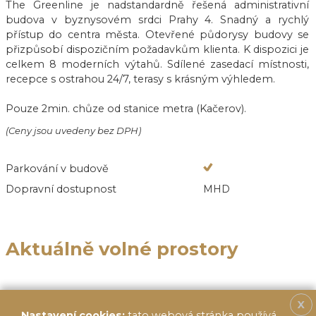
The Greenline je nadstandardně řešená administrativní
budova v byznysovém srdci Prahy 4. Snadný a rychlý
přístup do centra města. Otevřené půdorysy budovy se
přizpůsobí dispozičním požadavkům klienta. K dispozici je
celkem 8 moderních výtahů. Sdílené zasedací místnosti,
recepce s ostrahou 24/7, terasy s krásným výhledem.
Pouze 2min. chůze od stanice metra (Kačerov).
(Ceny jsou uvedeny bez DPH)
Parkování v budově
Dopravní dostupnost
MHD
Aktuálně volné prostory
X
Nastavení cookies:
tato webová stránka používá