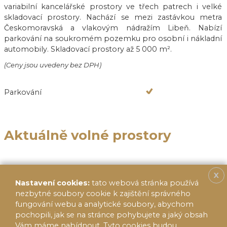
variabilní kancelářské prostory ve třech patrech i velké
skladovací prostory. Nachází se mezi zastávkou metra
Českomoravská a vlakovým nádražím Libeň. Nabízí
parkování na soukromém pozemku pro osobní i nákladní
automobily. Skladovací prostory až 5 000 m².
(Ceny jsou uvedeny bez DPH)
Parkování
Aktuálně volné prostory
X
Nastavení cookies:
tato webová stránka používá
nezbytné soubory cookie k zajištění správného
fungování webu a analytické soubory, abychom
pochopili, jak se na stránce pohybujete a jaký obsah
Vám máme nabídnout. Tyto cookies budou