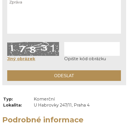
Jiný obrázek
Opište kód obrázku
Typ:
Komerční
Lokalita:
U Habrovky 247/11, Praha 4
Podrobné informace