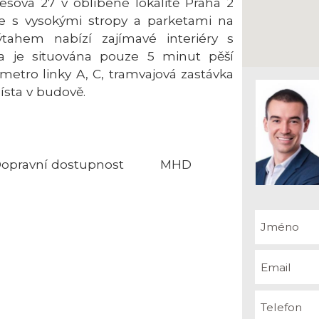
esova 27 v oblíbené lokalitě Praha 2
e s vysokými stropy a parketami na
tahem nabízí zajímavé interiéry s
a je situována pouze 5 minut pěší
tro linky A, C, tramvajová zastávka
místa v budově.
opravní dostupnost
MHD