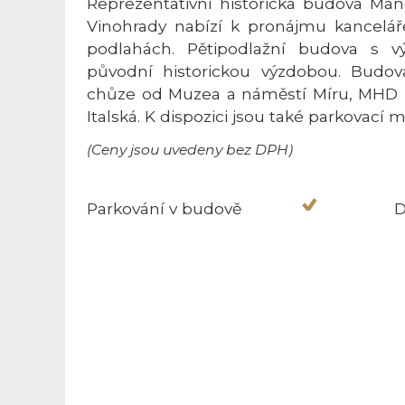
Reprezentativní historická budova Mán
Vinohrady nabízí k pronájmu kancelář
podlahách. Pětipodlažní budova s vý
původní historickou výzdobou. Budov
chůze od Muzea a náměstí Míru, MHD me
Italská. K dispozici jsou také parkovací 
(Ceny jsou uvedeny bez DPH)
Parkování v budově
D