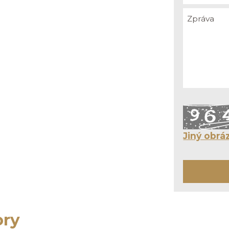
Jiný obrá
ory