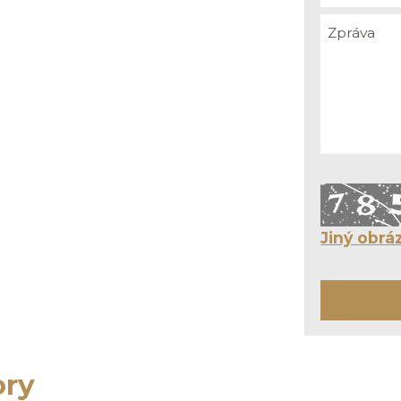
Jiný obrá
ory