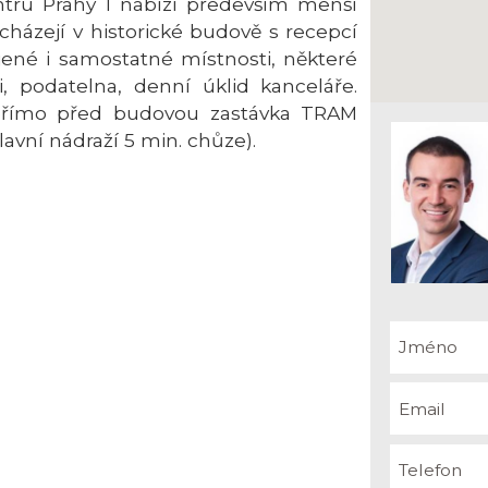
ru Prahy 1 nabízí především menší
házejí v historické budově s recepcí
jené i samostatné místnosti, některé
i, podatelna, denní úklid kanceláře.
přímo před budovou zastávka TRAM
avní nádraží 5 min. chůze).