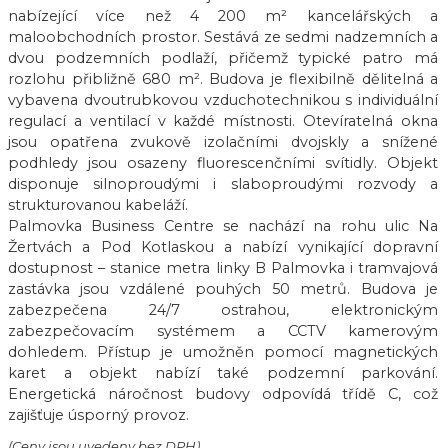
nabízející více než 4 200 m² kancelářských a
maloobchodních prostor. Sestává ze sedmi nadzemních a
dvou podzemních podlaží, přičemž typické patro má
rozlohu přibližně 680 m². Budova je flexibilně dělitelná a
vybavena dvoutrubkovou vzduchotechnikou s individuální
regulací a ventilací v každé místnosti. Otevíratelná okna
jsou opatřena zvukově izolačními dvojskly a snížené
podhledy jsou osazeny fluorescenčními svítidly. Objekt
disponuje silnoproudými i slaboproudými rozvody a
strukturovanou kabeláží.
Palmovka Business Centre se nachází na rohu ulic Na
Žertvách a Pod Kotlaskou a nabízí vynikající dopravní
dostupnost – stanice metra linky B Palmovka i tramvajová
zastávka jsou vzdálené pouhých 50 metrů. Budova je
zabezpečena 24/7 ostrahou, elektronickým
zabezpečovacím systémem a CCTV kamerovým
dohledem. Přístup je umožněn pomocí magnetických
karet a objekt nabízí také podzemní parkování.
Energetická náročnost budovy odpovídá třídě C, což
zajišťuje úsporný provoz.
(Ceny jsou uvedeny bez DPH)