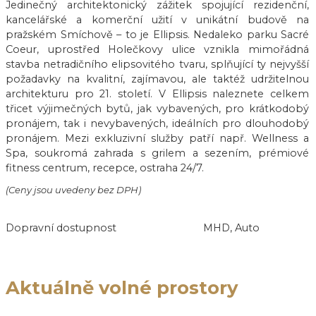
Jedinečný architektonický zážitek spojující rezidenční,
kancelářské a komerční užití v unikátní budově na
pražském Smíchově – to je Ellipsis. Nedaleko parku Sacré
Coeur, uprostřed Holečkovy ulice vznikla mimořádná
stavba netradičního elipsovitého tvaru, splňující ty nejvyšší
požadavky na kvalitní, zajímavou, ale taktéž udržitelnou
architekturu pro 21. století. V Ellipsis naleznete celkem
třicet výjimečných bytů, jak vybavených, pro krátkodobý
pronájem, tak i nevybavených, ideálních pro dlouhodobý
pronájem. Mezi exkluzivní služby patří např. Wellness a
Spa, soukromá zahrada s grilem a sezením, prémiové
fitness centrum, recepce, ostraha 24/7.
(Ceny jsou uvedeny bez DPH)
Dopravní dostupnost
MHD, Auto
Aktuálně volné prostory