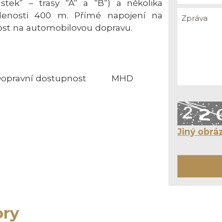
tek” – trasy “A” a “B”) a několika
álenosti 400 m. Přímé napojení na
ost na automobilovou dopravu.
opravní dostupnost
MHD
Jiný obrá
ory