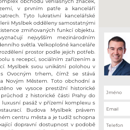
komplex obchodů věhlasných značek,
zemí, v prvním patře a kanceláří
atrech. Tyto lukrativní kancelářské
alerii Myslbek odděleny samostatnými
xistence zmiňovaných funkcí objektu.
vyznačují nejvyšším mezinárodním
nního světla. Velkoplošné kanceláře
zdělení prostor podle jejich potřeb.
polu s recepcí, sociálním zařízením a
cí. Myslbek svou unikátní polohou v
ě s Ovocným trhem, čímž se stává
a Novým Městem. Toto obchodní a
těno ve vysoce prestižní historické
í průchod z historické části Prahy do
 luxusní pasáž v přízemí komplexu s
staurací. Budova Myslbek právem
tném centru města a je tudíž schopna
ající dopravní dostupnost v podobě