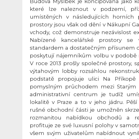
Budova Myslbek je koncipována jako 
které lze naleznout v podzemí, pří
umístěných v následujících horních p
prostory jsou však od dění v Nákupní G
vchody, což demonstruje nezávislost e
Nabízené kancelářské prostory se 
standardem a dostatečným přísunem de
poskytují nájemníkům volbu v podobě ro
V roce 2013 prošly společné prostory, s
výtahovým lobby rozsáhlou rekonstruk
podstatě propojuje ulici Na Příkop
pomyslným průchodem mezi Starým 
administrativní centrum je tudíž umís
lokalitě v Praze a to v jeho jádru. Pěš
rušné obchodní části je umožněn skrze
rozmanitou nabídkou obchodů a re
profituje ze své luxusní polohy v samo
všem svým uživatelům nabídnout vynik