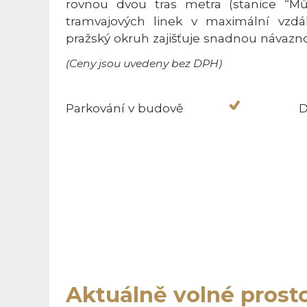
rovnou dvou tras metra (stanice “Můs
tramvajových linek v maximální vzd
pražský okruh zajišťuje snadnou návazn
(Ceny jsou uvedeny bez DPH)
Parkování v budově
D
Aktuálně volné prost