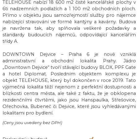
TELEHOUSE nabízí 18 600 m2 čisté kancelářské plochy v
6ti nadzemních podlažích a 1 100 m2 obchodních ploch.
Přímo v objektu jsou samozřejmostí služby pro nájemce
nabízející stravování ve formě kantýny a kavárny. Budova
je navržena tak, aby splňovala veškeré požadavky a
standardy budoucích nájemců, odpovídající kancelářím
třídy A.
DOWNTOWN Dejvice – Praha 6 je nově vzniklá
administrativní a obchodní lokalita Prahy. Jádro
„Downtown Dejvice“ tvoří stávající budovy BLOX, PPF Gate
a hotel Diplomat. Posledním objektem komplexu je
objekt TELEHOUSE, který byl dokončen v roce 2019. Tato
výjimečná lokalita těží nejenom z perfektní dostupnosti a
blízkosti centra města, ale také z faktu, že je obklopena
rezidenčními čtvrtěmi, jako jsou Hanspaulka, Střešovice,
Ořechovka, Bubeneč či Dejvice, které jsou vyhledávanými
lokalitami pro bydlení.
(Ceny jsou uvedeny bez DPH)