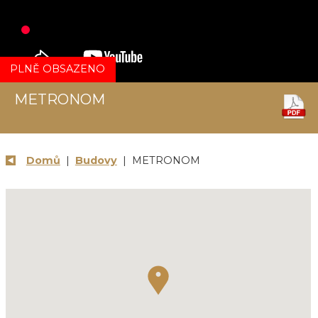
PLNĚ OBSAZENO
METRONOM
Domů
|
Budovy
| METRONOM