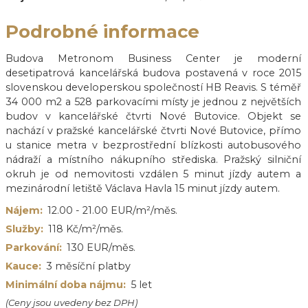
Podrobné informace
Budova Metronom Business Center je moderní
desetipatrová kancelářská budova postavená v roce 2015
slovenskou developerskou společností HB Reavis. S téměř
34 000 m2 a 528 parkovacími místy je jednou z největších
budov v kancelářské čtvrti Nové Butovice. Objekt se
nachází v pražské kancelářské čtvrti Nové Butovice, přímo
u stanice metra v bezprostřední blízkosti autobusového
nádraží a místního nákupního střediska. Pražský silniční
okruh je od nemovitosti vzdálen 5 minut jízdy autem a
mezinárodní letiště Václava Havla 15 minut jízdy autem.
Nájem:
12.00 - 21.00 EUR/m²/měs.
Služby:
118 Kč/m²/měs.
Parkování:
130 EUR/měs.
Kauce:
3 měsíční platby
Minimální doba nájmu:
5 let
(Ceny jsou uvedeny bez DPH)