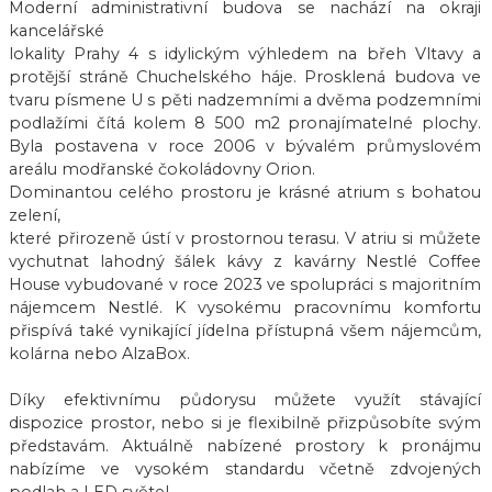
Moderní administrativní budova se nachází na okraji
kancelářské
lokality Prahy 4 s idylickým výhledem na břeh Vltavy a
protější stráně Chuchelského háje. Prosklená budova ve
tvaru písmene U s pěti nadzemními a dvěma podzemními
podlažími čítá kolem 8 500 m2 pronajímatelné plochy.
Byla postavena v roce 2006 v bývalém průmyslovém
areálu modřanské čokoládovny Orion.
Dominantou celého prostoru je krásné atrium s bohatou
zelení,
které přirozeně ústí v prostornou terasu. V atriu si můžete
vychutnat lahodný šálek kávy z kavárny Nestlé Coffee
House vybudované v roce 2023 ve spolupráci s majoritním
nájemcem Nestlé. K vysokému pracovnímu komfortu
přispívá také vynikající jídelna přístupná všem nájemcům,
kolárna nebo AlzaBox.
Díky efektivnímu půdorysu můžete využít stávající
dispozice prostor, nebo si je flexibilně přizpůsobíte svým
představám. Aktuálně nabízené prostory k pronájmu
nabízíme ve vysokém standardu včetně zdvojených
podlah a LED světel.