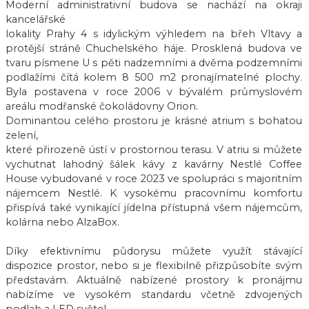
Moderní administrativní budova se nachází na okraji
kancelářské
lokality Prahy 4 s idylickým výhledem na břeh Vltavy a
protější stráně Chuchelského háje. Prosklená budova ve
tvaru písmene U s pěti nadzemními a dvěma podzemními
podlažími čítá kolem 8 500 m2 pronajímatelné plochy.
Byla postavena v roce 2006 v bývalém průmyslovém
areálu modřanské čokoládovny Orion.
Dominantou celého prostoru je krásné atrium s bohatou
zelení,
které přirozeně ústí v prostornou terasu. V atriu si můžete
vychutnat lahodný šálek kávy z kavárny Nestlé Coffee
House vybudované v roce 2023 ve spolupráci s majoritním
nájemcem Nestlé. K vysokému pracovnímu komfortu
přispívá také vynikající jídelna přístupná všem nájemcům,
kolárna nebo AlzaBox.
Díky efektivnímu půdorysu můžete využít stávající
dispozice prostor, nebo si je flexibilně přizpůsobíte svým
představám. Aktuálně nabízené prostory k pronájmu
nabízíme ve vysokém standardu včetně zdvojených
podlah a LED světel.