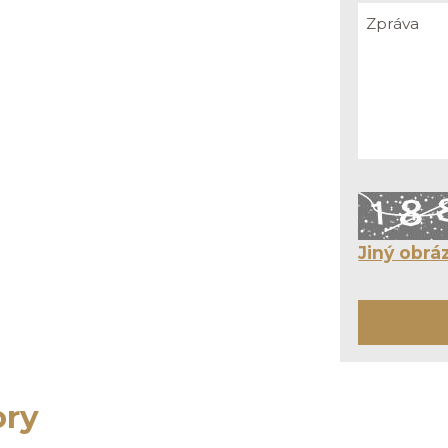
Jiný obrá
ory