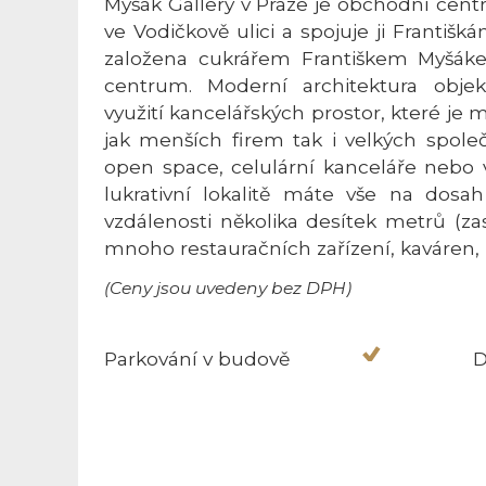
Myšák Gallery v Praze je obchodní cent
ve Vodičkově ulici a spojuje ji Františ
založena cukrářem Františkem Myšák
centrum. Moderní architektura objek
využití kancelářských prostor, které je
jak menších firem tak i velkých společ
open space, celulární kanceláře nebo v
lukrativní lokalitě máte vše na dosa
vzdálenosti několika desítek metrů (z
mnoho restauračních zařízení, kaváren, k
(Ceny jsou uvedeny bez DPH)
Parkování v budově
D