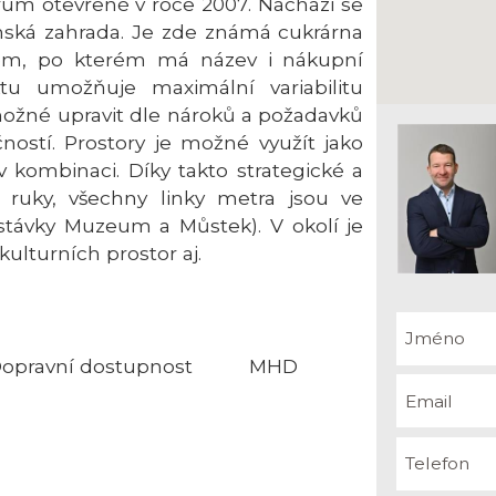
rum otevřené v roce 2007. Nachází se
kánská zahrada. Je zde známá cukrárna
em, po kterém má název i nákupní
tu umožňuje maximální variabilitu
 možné upravit dle nároků a požadavků
ností. Prostory je možné využít jako
 kombinaci. Díky takto strategické a
h ruky, všechny linky metra jsou ve
astávky Muzeum a Můstek). V okolí je
ulturních prostor aj.
opravní dostupnost
MHD