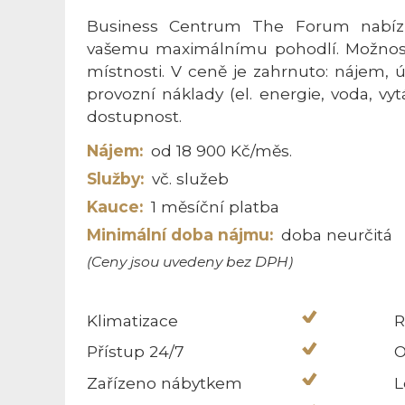
Business Centrum The Forum nabízí
vašemu maximálnímu pohodlí. Možnost
místnosti. V ceně je zahrnuto: nájem, 
provozní náklady (el. energie, voda, vy
dostupnost.
Nájem:
od 18 900 Kč/měs.
Služby:
vč. služeb
Kauce:
1 měsíční platba
Minimální doba nájmu:
doba neurčitá
(Ceny jsou uvedeny bez DPH)
Klimatizace
R
Přístup 24/7
O
Zařízeno nábytkem
L