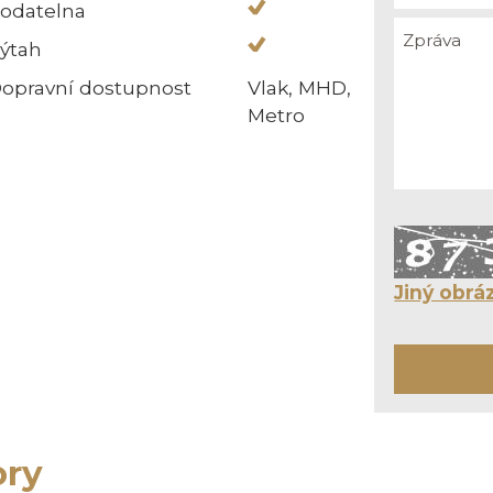
odatelna
ýtah
opravní dostupnost
Vlak, MHD,
Metro
Jiný obrá
ory