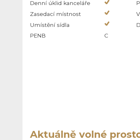
Denní úklid kanceláře
P
Zasedací místnost
V
Umístění sídla
D
PENB
C
Aktuálně volné prost