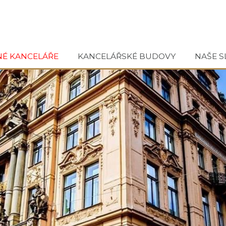
NÉ KANCELÁŘE
KANCELÁŘSKÉ BUDOVY
NAŠE S