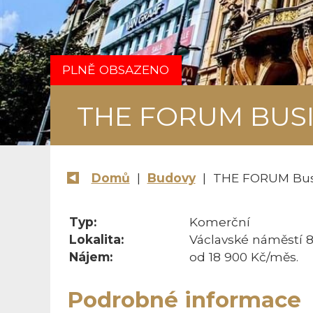
PLNĚ OBSAZENO
THE FORUM BUS
Domů
|
Budovy
| THE FORUM Bus
Typ:
Komerční
Lokalita:
Václavské náměstí 8
Nájem:
od 18 900 Kč/měs.
Podrobné informace