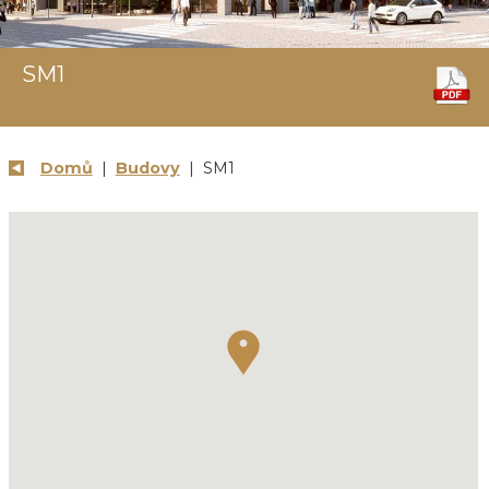
SM1
Domů
|
Budovy
| SM1