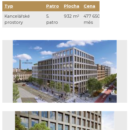
Typ
Patro
Plocha
Cena
Služb
Kancelářské
5.
932 m
2
477 650 Kč /
153 7
prostory
patro
měs
DPH