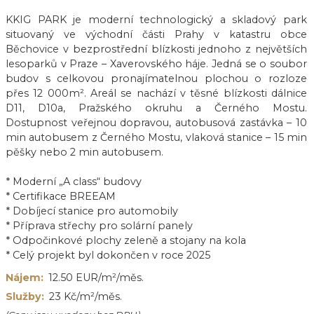
KKIG PARK je moderní technologický a skladový park
situovaný ve východní části Prahy v katastru obce
Běchovice v bezprostřední blízkosti jednoho z největších
lesoparků v Praze – Xaverovského háje. Jedná se o soubor
budov s celkovou pronajímatelnou plochou o rozloze
přes 12 000m². Areál se nachází v těsné blízkosti dálnice
D11, D10a, Pražského okruhu a Černého Mostu.
Dostupnost veřejnou dopravou, autobusová zastávka – 10
min autobusem z Černého Mostu, vlaková stanice – 15 min
pěšky nebo 2 min autobusem.
* Moderní „A class“ budovy
* Certifikace BREEAM
* Dobíjecí stanice pro automobily
* Příprava střechy pro solární panely
* Odpočinkové plochy zeleně a stojany na kola
* Celý projekt byl dokončen v roce 2025
Nájem:
12.50 EUR/m²/měs.
Služby:
23 Kč/m²/měs.