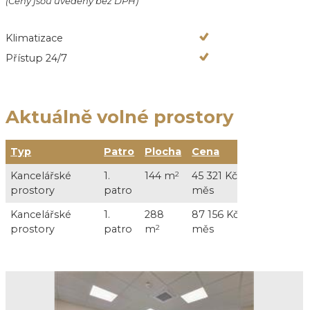
(Ceny jsou uvedeny bez DPH)
Klimatizace
Přístup 24/7
Aktuálně volné prostory
Typ
Patro
Plocha
Cena
Služby
Kancelářské
1.
144 m
2
45 321 Kč /
3 324 Kč 
prostory
patro
měs
+ energie
Kancelářské
1.
288
87 156 Kč /
6 624 Kč 
prostory
patro
m
2
měs
+ energie