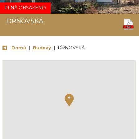
PLNĚ OBSAZENO
DRNOVSKÁ
Domů
|
Budovy
| DRNOVSKÁ