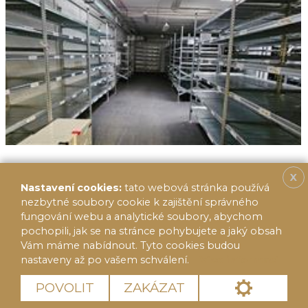
X
Nastavení cookies:
tato webová stránka používá
nezbytné soubory cookie k zajištění správného
fungování webu a analytické soubory, abychom
pochopili, jak se na stránce pohybujete a jaký obsah
Vám máme nabídnout. Tyto cookies budou
nastaveny až po vašem schválení.
Více informací
© 2020 FF Reality 2014, s.r.o.
Cookies
POVOLIT
ZAKÁZAT