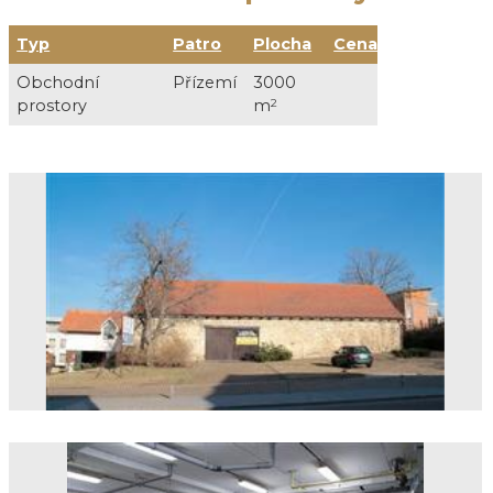
Typ
Patro
Plocha
Cena
Služby
Obchodní
Přízemí
3000
30 000 Kč /
prostory
m
2
DPH