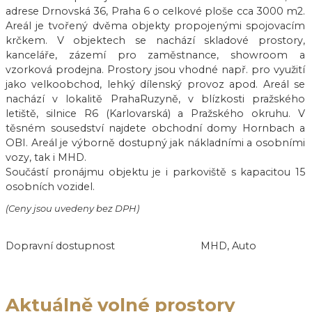
adrese Drnovská 36, Praha 6 o celkové ploše cca 3000 m2.
Areál je tvořený dvěma objekty propojenými spojovacím
krčkem. V objektech se nachází skladové prostory,
kanceláře, zázemí pro zaměstnance, showroom a
vzorková prodejna. Prostory jsou vhodné např. pro využití
jako velkoobchod, lehký dílenský provoz apod. Areál se
nachází v lokalitě PrahaRuzyně, v blízkosti pražského
letiště, silnice R6 (Karlovarská) a Pražského okruhu. V
těsném sousedství najdete obchodní domy Hornbach a
OBI. Areál je výborně dostupný jak nákladními a osobními
vozy, tak i MHD.
Součástí pronájmu objektu je i parkoviště s kapacitou 15
osobních vozidel.
(Ceny jsou uvedeny bez DPH)
Dopravní dostupnost
MHD, Auto
Aktuálně volné prostory