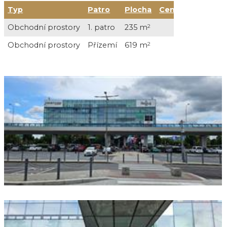
Typ
Patro
Plocha
Cena
Služby
S
Obchodní prostory
1. patro
235 m
2
V
Obchodní prostory
Přízemí
619 m
2
V