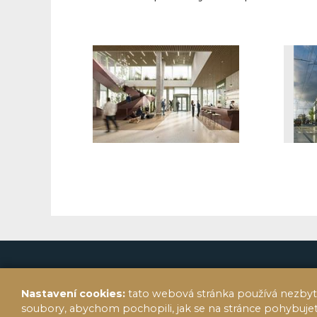
Nastavení cookies:
tato webová stránka používá nezbyt
soubory, abychom pochopili, jak se na stránce pohybuj