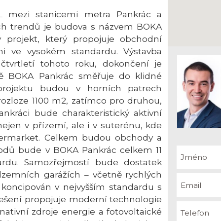
L mezi stanicemi metra Pankrác a
ch trendů je budova s názvem BOKA
 projekt, který propojuje obchodní
mi ve vysokém standardu. Výstavba
čtvrtletí tohoto roku, dokončení je
ně BOKA Pankrác směřuje do klidné
 projektu budou v horních patrech
rozloze 1100 m2, zatímco pro druhou,
kráci bude charakteristický aktivní
jen v přízemí, ale i v suterénu, kde
permarket. Celkem budou obchody a
odů bude v BOKA Pankrác celkem 11
dardu. Samozřejmostí bude dostatek
dzemních garážích – včetně rychlých
e koncipován v nejvyšším standardu s
 řešení propojuje moderní technologie
nativní zdroje energie a fotovoltaické