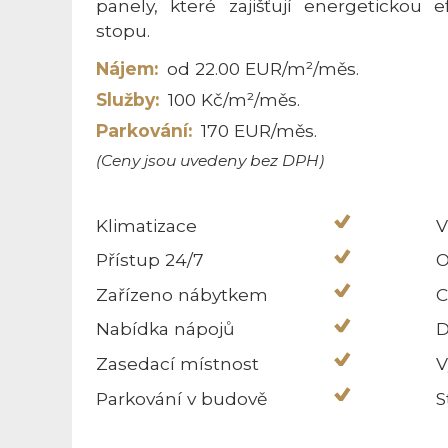
panely, které zajišťují energetickou e
stopu.
Nájem:
od 22.00 EUR/m²/měs.
Služby:
100 Kč/m²/měs.
Parkování:
170 EUR/měs.
(Ceny jsou uvedeny bez DPH)
Klimatizace
V
Přístup 24/7
O
Zařízeno nábytkem
C
Nabídka nápojů
D
Zasedací místnost
V
Parkování v budově
S