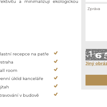
fektivitu a minimalizují ekologickou
lastní recepce na patře
straha
Jiný obrá
all room
enní úklid kanceláře
ýtah
travování v budově