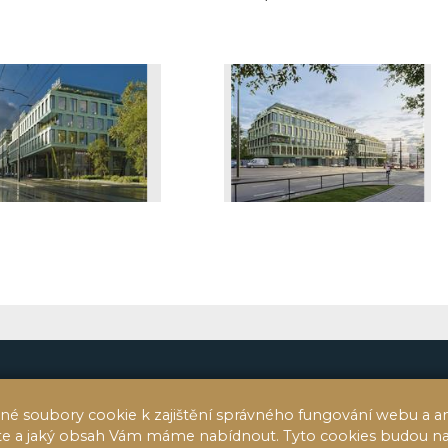
© 2020 FF Reality 2014, s.r.o.
né soubory cookie k zajištění správného fungování webu a an
ete a jaký obsah Vám máme nabídnout. Tyto cookies budou n