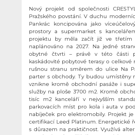
Nový projekt od společnosti CRESTY
Pražského povstání. V duchu moderní
Pankrác koncipována jako víceúčelový
prostory a supermarket s kanceláře
projektu by měla začít již ve třetím 
naplánováno na 2027. Na jedné stra
obytné čtvrti – právě v této části
kaskádovité pobytové terasy o celkové 
rušnou stranu směrem do ulice Na Pan
parter s obchody. Ty budou umístěny ne
vznikne kromě obchodní pasáže i su
služby na ploše 3700 m2. Kromě obch
tisíc m2 kanceláří v nejvyšším stan
parkovacích míst pro kola i auta v po
nabíječek pro elektromobily. Projekt j
certifikací Leed Platinum. Energetické
s důrazem na praktičnost. Využívá alter