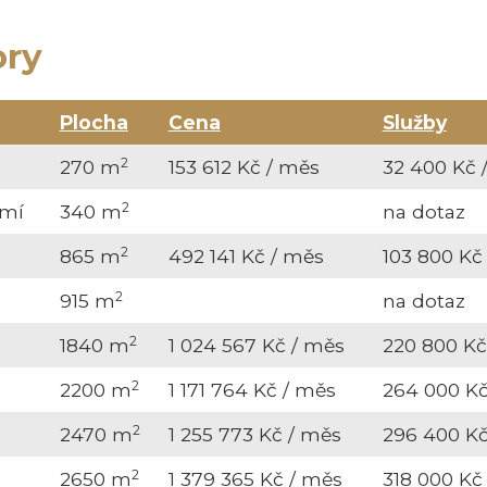
ory
Plocha
Cena
Služby
2
270 m
153 612 Kč / měs
32 400 Kč 
2
emí
340 m
na dotaz
2
865 m
492 141 Kč / měs
103 800 Kč
2
915 m
na dotaz
2
1840 m
1 024 567 Kč / měs
220 800 Kč
2
2200 m
1 171 764 Kč / měs
264 000 Kč
2
2470 m
1 255 773 Kč / měs
296 400 Kč
2
2650 m
1 379 365 Kč / měs
318 000 Kč