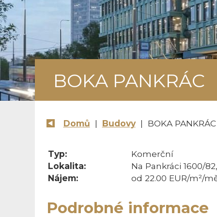
BOKA PANKRÁC
Domů
|
Budovy
| BOKA PANKRÁC
Typ:
Komerční
Lokalita:
Na Pankráci 1600/82
Nájem:
od 22.00 EUR/m²/mě
Podrobné informace