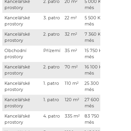
Kancelářské
2. patro
20 m
2
5 000 Kč /
3 800 K
prostory
měs
+ DPH
Kancelářské
3. patro
22 m
2
5 500 Kč /
4 180 K
prostory
měs
DPH
Kancelářské
2. patro
32 m
2
7 360 Kč /
6 080 K
prostory
měs
+ DPH
Obchodní
Přízemí
35 m
2
15 750 Kč /
prostory
měs
Kancelářské
2. patro
70 m
2
16 100 Kč /
13 300 
prostory
měs
+ DPH
Kancelářské
1. patro
110 m
2
25 300 Kč /
20 900 
prostory
měs
+ DPH
Kancelářské
1. patro
120 m
2
27 600 Kč /
22 800 
prostory
měs
+ DPH
Kancelářské
4. patro
335 m
2
83 750 Kč /
63 650 
prostory
měs
+ DPH