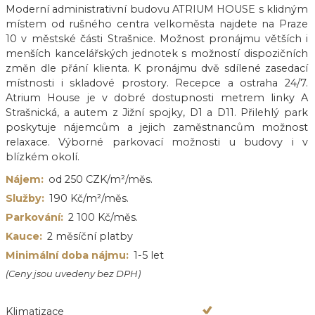
Moderní administrativní budovu ATRIUM HOUSE s klidným
místem od rušného centra velkoměsta najdete na Praze
10 v městské části Strašnice. Možnost pronájmu větších i
menších kancelářských jednotek s možností dispozičních
změn dle přání klienta. K pronájmu dvě sdílené zasedací
místnosti i skladové prostory. Recepce a ostraha 24/7.
Atrium House je v dobré dostupnosti metrem linky A
Strašnická, a autem z Jižní spojky, D1 a D11. Přilehlý park
poskytuje nájemcům a jejich zaměstnancům možnost
relaxace. Výborné parkovací možnosti u budovy i v
blízkém okolí.
Nájem:
od 250 CZK/m²/měs.
Služby:
190 Kč/m²/měs.
Parkování:
2 100 Kč/měs.
Kauce:
2 měsíční platby
Minimální doba nájmu:
1-5 let
(Ceny jsou uvedeny bez DPH)
Klimatizace