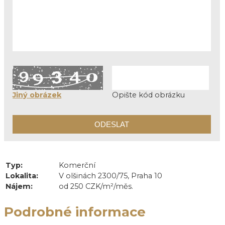
Jiný obrázek
Opište kód obrázku
Typ:
Komerční
Lokalita:
V olšinách 2300/75, Praha 10
Nájem:
od 250 CZK/m²/měs.
Podrobné informace