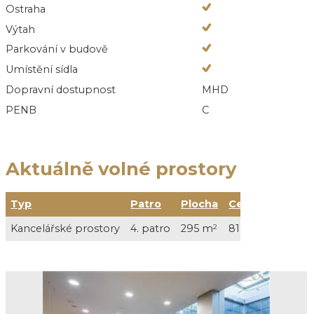
Ostraha
Výtah
Parkování v budově
Umístění sídla
Dopravní dostupnost
MHD
PENB
C
Aktuálně volné prostory
Typ
Patro
Plocha
Cena
Kancelářské prostory
4. patro
295 m
2
81 125 Kč / měs