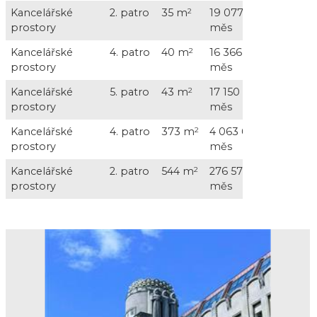
Kancelářské
2. patro
35 m
2
19 077 Kč /
5 60
prostory
měs
DP
Kancelářské
4. patro
40 m
2
16 366 Kč /
6 40
prostory
měs
DP
Kancelářské
5. patro
43 m
2
17 150 Kč /
8 82
prostory
měs
DP
Kancelářské
4. patro
373 m
2
4 063 648 Kč /
67 1
prostory
měs
DP
Kancelářské
2. patro
544 m
2
276 575 Kč /
87 0
prostory
měs
+ D