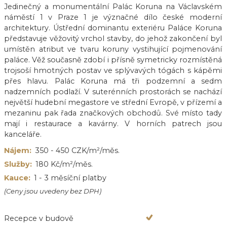
Jedinečný a monumentální Palác Koruna na Václavském
náměstí 1 v Praze 1 je význačné dílo české moderní
architektury. Ústřední dominantu exteriéru Paláce Koruna
představuje věžovitý vrchol stavby, do jehož zakončení byl
umístěn atribut ve tvaru koruny vystihující pojmenování
paláce. Věž současně zdobí i přísně symetricky rozmístěná
trojsoší hmotných postav ve splývavých tógách s kápěmi
přes hlavu. Palác Koruna má tři podzemní a sedm
nadzemních podlaží. V suterénních prostorách se nachází
největší hudební megastore ve střední Evropě, v přízemí a
mezaninu pak řada značkových obchodů. Své místo tady
mají i restaurace a kavárny. V horních patrech jsou
kanceláře.
Nájem:
350 - 450 CZK/m²/měs.
Služby:
180 Kč/m²/měs.
Kauce:
1 - 3 měsíční platby
(Ceny jsou uvedeny bez DPH)
Recepce v budově