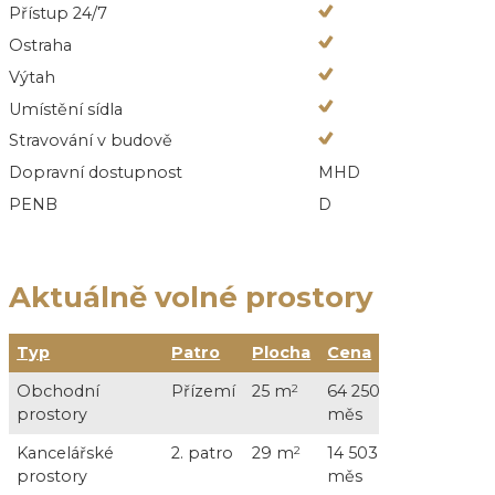
Přístup 24/7
Ostraha
Výtah
Umístění sídla
Stravování v budově
Dopravní dostupnost
MHD
PENB
D
Aktuálně volné prostory
Typ
Patro
Plocha
Cena
Slu
Obchodní
Přízemí
25 m
2
64 250 Kč /
5 00
prostory
měs
DP
Kancelářské
2. patro
29 m
2
14 503 Kč /
5 80
prostory
měs
DP