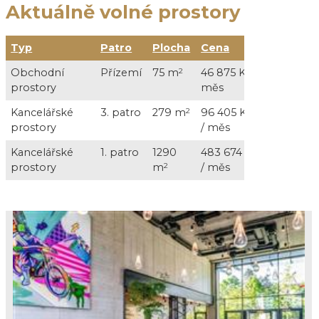
Aktuálně volné prostory
Typ
Patro
Plocha
Cena
Služby
Obchodní
Přízemí
75 m
2
46 875 Kč /
5 625 Kč 
prostory
měs
+ DPH
Kancelářské
3. patro
279 m
2
96 405 Kč
31 510 Kč
prostory
/ měs
+ DPH
Kancelářské
1. patro
1290
483 674 Kč
113 990 K
prostory
m
2
/ měs
měs + D