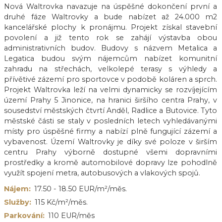
Nová Waltrovka navazuje na úspěšné dokončení první a
druhé fáze Waltrovky a bude nabízet až 24.000 m2
kancelářské plochy k pronájmu. Projekt získal stavební
povolení a již tento rok se zahájí výstavba obou
administrativních budov. Budovy s názvem Metalica a
Legatica budou svým nájemcům nabízet komunitní
zahradu na střechách, velkolepé terasy s výhledy a
přívětivé zázemí pro sportovce v podobě koláren a sprch.
Projekt Waltrovka leží na velmi dynamicky se rozvíjejícím
území Prahy 5 Jinonice, na hranici širšího centra Prahy, v
sousedství městských čtvrtí Anděl, Radlice a Butovice. Tyto
městské části se staly v posledních letech vyhledávanými
místy pro úspěšné firmy a nabízí plně fungující zázemí a
vybavenost. Území Waltrovky je díky své poloze v širším
centru Prahy výborně dostupné všemi dopravními
prostředky a kromě automobilové dopravy lze pohodlně
využít spojení metra, autobusových a vlakových spojů.
Nájem:
17.50 - 18.50 EUR/m²/měs.
Služby:
115 Kč/m²/měs.
Parkování:
110 EUR/měs