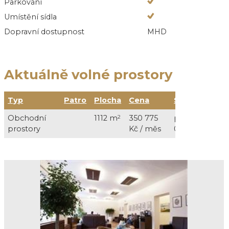
Parkování
Umístění sídla
Dopravní dostupnost
MHD
Aktuálně volné prostory
Typ
Patro
Plocha
Cena
Služby
Obchodní
1112 m
2
350 775
přímá spotřeb
prostory
Kč / měs
000 Kč/měs +