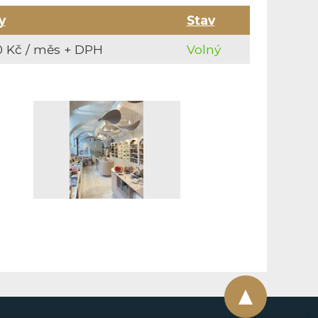
y
Stav
0 Kč / měs + DPH
Volný