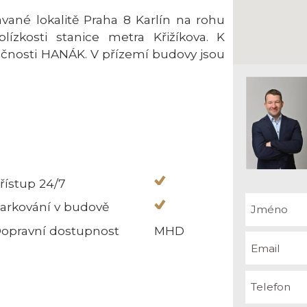
vané lokalitě Praha 8 Karlín na rohu
ízkosti stanice metra Křižíkova. K
lečnosti HANÁK. V přízemí budovy jsou
řístup 24/7
arkování v budově
opravní dostupnost
MHD