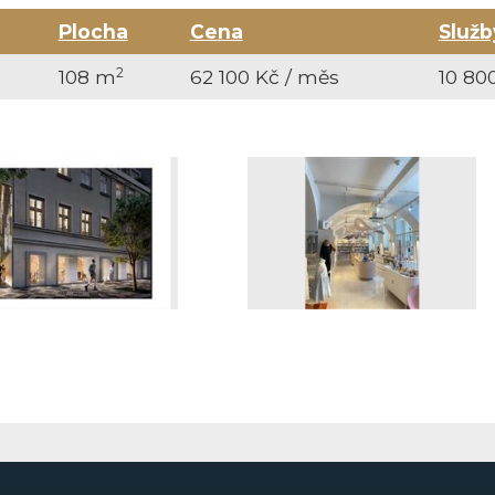
Plocha
Cena
Služb
2
108 m
62 100 Kč / měs
10 80