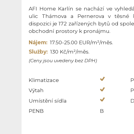
AFI Home Karlín se nachází ve vyhledá
ulic Thámova a Pernerova v těsné bl
dispozici je 172 zařízených bytů od spo
obchodní prostory k pronájmu.
Nájem:
17.50-25.00 EUR/m²/měs.
Služby:
130 Kč/m²/měs.
(Ceny jsou uvedeny bez DPH)
Klimatizace
P
Výtah
P
Umístění sídla
D
PENB
B