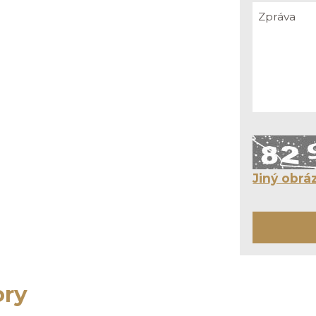
Jiný obrá
ory