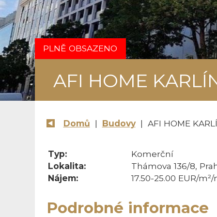
PLNĚ OBSAZENO
AFI HOME KARLÍ
Domů
|
Budovy
| AFI HOME KARL
Typ:
Komerční
Lokalita:
Thámova 136/8, Pra
Nájem:
17.50-25.00 EUR/m²/
Podrobné informace