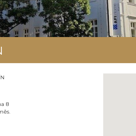
N
ÍN
ha 8
měs.