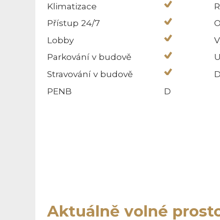
Klimatizace
R
Přístup 24/7
O
Lobby
V
Parkování v budově
U
Stravování v budově
D
PENB
D
Aktuálně volné prost