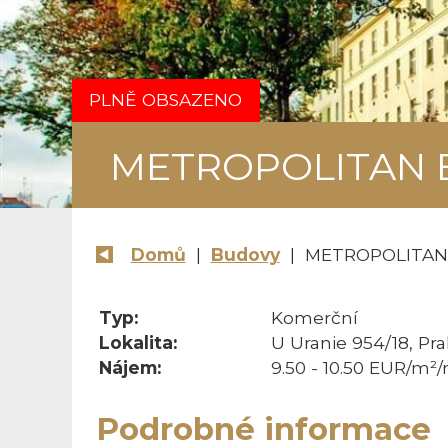
PLNĚ OBSAZENO
METROPOLITAN 
Domů
|
Budovy
| METROPOLITAN
Typ:
Komerční
Lokalita:
U Uranie 954/18, Pr
Nájem:
9.50 - 10.50 EUR/m²
Podrobné informace