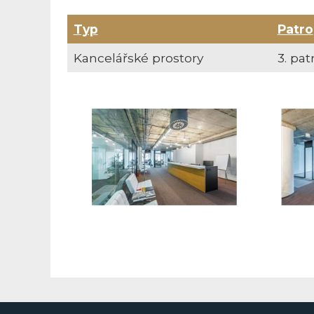
Typ
Patro
Kancelářské prostory
3. pat