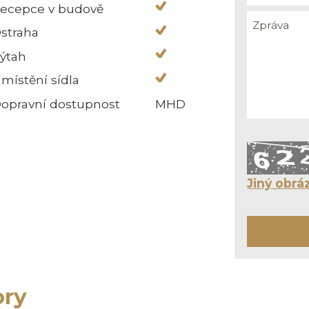
ecepce v budově
straha
ýtah
místění sídla
opravní dostupnost
MHD
Jiný obrá
ory