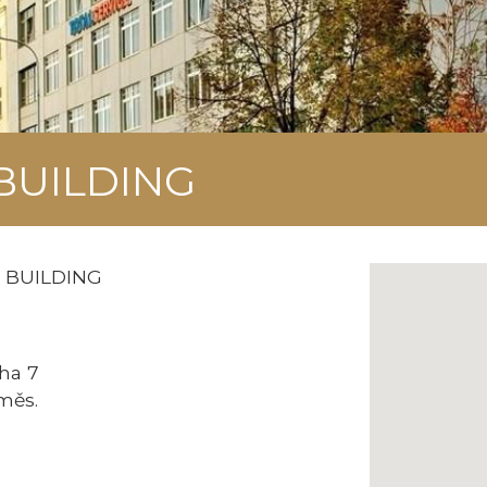
BUILDING
 BUILDING
aha 7
/měs.