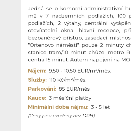
Jedná se o komorní administrativní b
m2 v 7 nadzemních podlažích, 100 p
podlažích, 2 výtahy, centrální vytápěn
otevíratelní okna, hlavní recepce, př
bezbariérový přístup, zasedací místnos
"Ortenovo náměstí" pouze 2 minuty ch
stanice tram/10 minut chůze, metro B
centra 15 minut. Autem napojení na MO 
Nájem:
9.50 - 10.50 EUR/m²/měs.
Služby:
110 Kč/m²/měs.
Parkování:
85 EUR/měs.
Kauce:
3 měsíční platby
Minimální doba nájmu:
3 - 5 let
(Ceny jsou uvedeny bez DPH)