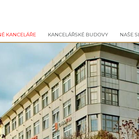
NÉ KANCELÁŘE
KANCELÁŘSKÉ BUDOVY
NAŠE S