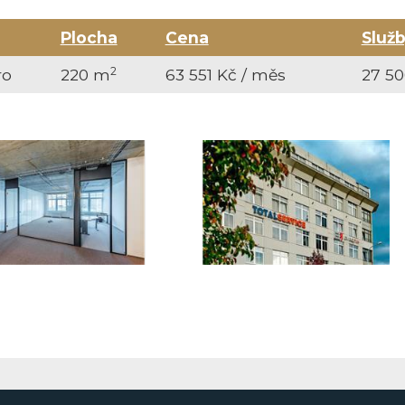
Plocha
Cena
Služ
2
ro
220 m
63 551 Kč / měs
27 50