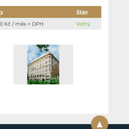
by
Stav
0 Kč / měs + DPH
Volný