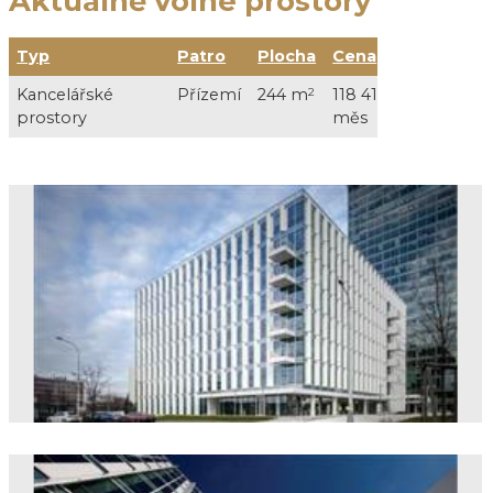
Aktuálně volné prostory
Typ
Patro
Plocha
Cena
Služ
Kancelářské
Přízemí
244 m
2
118 413 Kč /
36 60
prostory
měs
DPH