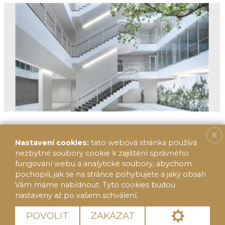
X
Nastavení cookies:
tato webová stránka používá
nezbytné soubory cookie k zajištění správného
fungování webu a analytické soubory, abychom
pochopili, jak se na stránce pohybujete a jaký obsah
Vám máme nabídnout. Tyto cookies budou
nastaveny až po vašem schválení.
Více informací
© 2020 FF Reality 2014, s.r.o.
Cookies
POVOLIT
ZAKÁZAT