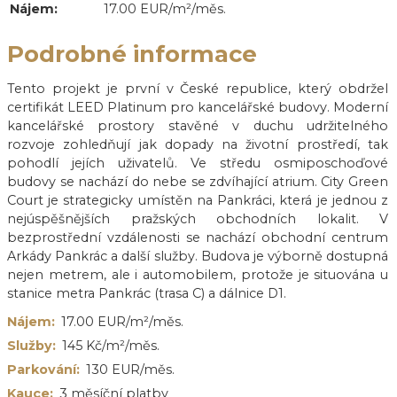
Nájem:
17.00 EUR/m²/měs.
Podrobné informace
Tento projekt je první v České republice, který obdržel
certifikát LEED Platinum pro kancelářské budovy. Moderní
kancelářské prostory stavěné v duchu udržitelného
rozvoje zohledňují jak dopady na životní prostředí, tak
pohodlí jejích uživatelů. Ve středu osmiposchoďové
budovy se nachází do nebe se zdvíhající atrium. City Green
Court je strategicky umístěn na Pankráci, která je jednou z
nejúspěšnějších pražských obchodních lokalit. V
bezprostřední vzdálenosti se nachází obchodní centrum
Arkády Pankrác a další služby. Budova je výborně dostupná
nejen metrem, ale i automobilem, protože je situována u
stanice metra Pankrác (trasa C) a dálnice D1.
Nájem:
17.00 EUR/m²/měs.
Služby:
145 Kč/m²/měs.
Parkování:
130 EUR/měs.
Kauce:
3 měsíční platby