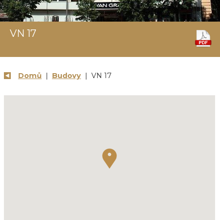
VN 17
Domů
|
Budovy
| VN 17