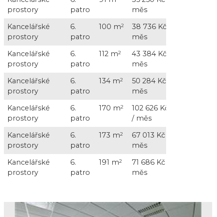
prostory
patro
měs
+ DPH
Kancelářské
6.
100 m
2
38 736 Kč /
11 000 Kč 
prostory
patro
měs
+ DPH
Kancelářské
6.
112 m
2
43 384 Kč /
12 320 Kč 
prostory
patro
měs
+ DPH
Kancelářské
6.
134 m
2
50 284 Kč /
14 740 Kč 
prostory
patro
měs
+ DPH
Kancelářské
6.
170 m
2
102 626 Kč
18 700 Kč 
prostory
patro
/ měs
+ DPH
Kancelářské
6.
173 m
2
67 013 Kč /
19 030 Kč 
prostory
patro
měs
+ DPH
Kancelářské
6.
191 m
2
71 686 Kč /
21 010 Kč 
prostory
patro
měs
+ DPH