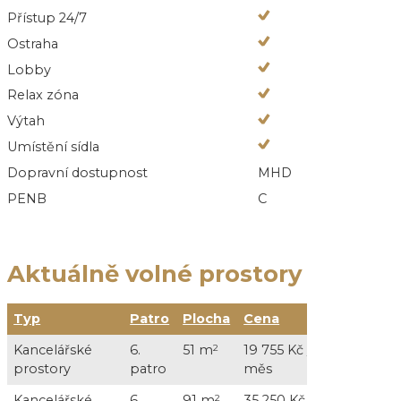
Přístup 24/7
Ostraha
Lobby
Relax zóna
Výtah
Umístění sídla
Dopravní dostupnost
MHD
PENB
C
Aktuálně volné prostory
Typ
Patro
Plocha
Cena
Služby
Kancelářské
6.
51 m
2
19 755 Kč /
5 610 Kč /
prostory
patro
měs
DPH
Kancelářské
6.
91 m
2
35 250 Kč /
10 010 Kč 