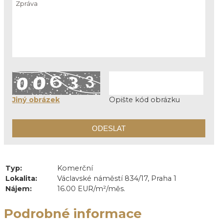
Jiný obrázek
Opište kód obrázku
Typ:
Komerční
Lokalita:
Václavské náměstí 834/17, Praha 1
Nájem:
16.00 EUR/m²/měs.
Podrobné informace