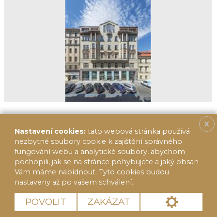
X
Nastavení cookies:
tato webová stránka používá
nezbytné soubory cookie k zajištění správného
fungování webu a analytické soubory, abychom
pochopili, jak se na stránce pohybujete a jaký obsah
Vám máme nabídnout. Tyto cookies budou
nastaveny až po vašem schválení.
Více informací
© 2020 FF Reality 2014, s.r.o.
Cookies
POVOLIT
ZAKÁZAT