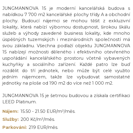
JUNGMANNOVA 15 je moderní kancelářská budova s
nabídkou 7 700 m2 kancelářské plochy třídy A a obchodní
plochy. Budoucí nájemci se mohou těšit z exkluzivní
lokality, která nabízí výbornou dostupnost, širokou škálu
služeb a výhody zavedené business lokality, kde mnoho
úspěšných tuzemských i mezinárodních společností má
svou základnu. Všechna podlaží objektu JUNGMANNOVA
15 nabízejí možnosti děleného i efektivního otevřeného
uspořádání kancelářského prostoru včetně vybavených
kuchyňky a sociálního zařízení. Každé patro lze buď
rozdělit do tří jednotek, nebo může být celé využito
jedním nájemcem, takže lze vybudovat samostatné
jednotky na ploše od 190 m2 do více než 1 000 m2.
JUNGMANNOVA 15 je šetrnou budovou a získala certifikaci
LEED Platinum.
Nájem:
15.50 - 21.50 EUR/m²/měs.
Služby:
200 Kč/m²/měs.
Parkování:
219 EUR/měs.