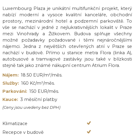
Luxembourg Plaza je unikátní multifunkční projekt, který
nabízí moderní a vysoce kvalitní kanceláře, obchodní
prostory, mezinárodní hotel a podzemní parkoviště. To
vše se nachází v jedné z nejlukrativnějších lokalit v Praze
mezi Vinohrady a Žižkovem. Budova splňuje všechny
možné požadavky požadované i těmi nejnáročnějšími
nájemci. Jedna z největších otevřených atrií v Praze se
nachází v budově. Přímo u stanice metra Flora (linka A),
autobusové a tramvajové zastávky jsou také v blízkosti
stejně tak jako známé nákupní centrum Atrium Flora.
Nájem:
18.50 EUR/m²/měs.
Služby:
160 Kč/m²/měs.
Parkování:
150 EUR/měs.
Kauce:
3 měsíční platby
(Ceny jsou uvedeny bez DPH)
Klimatizace
Recepce v budově