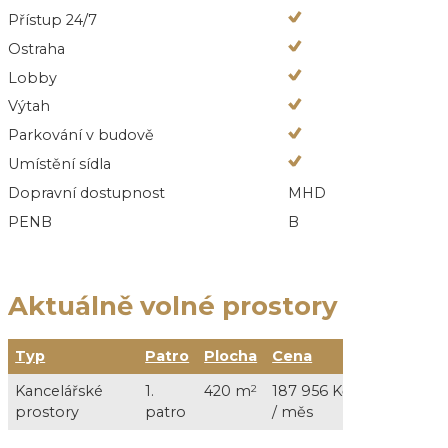
Přístup 24/7
Ostraha
Lobby
Výtah
Parkování v budově
Umístění sídla
Dopravní dostupnost
MHD
PENB
B
Aktuálně volné prostory
Typ
Patro
Plocha
Cena
Služby
Kancelářské
1.
420 m
2
187 956 Kč
67 200 Kč 
prostory
patro
/ měs
měs + DP