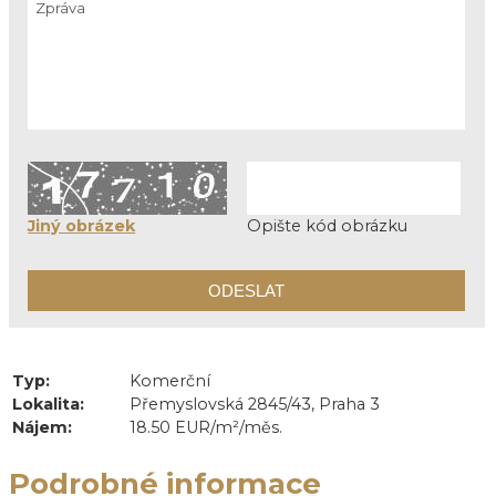
Jiný obrázek
Opište kód obrázku
Typ:
Komerční
Lokalita:
Přemyslovská 2845/43, Praha 3
Nájem:
18.50 EUR/m²/měs.
Podrobné informace