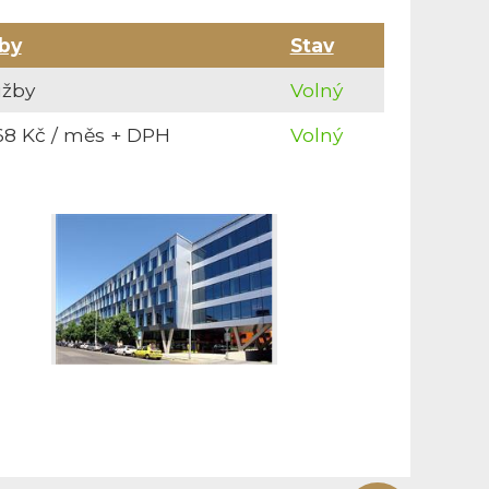
by
Stav
užby
Volný
68 Kč / měs + DPH
Volný