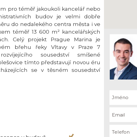
em pro téměř jakoukoli kancelář nebo
strativních budov je velmi dobře
ru do nedalekého centra města i ve
lkem téměř 13 600 m² kancelářských
ch. Celý projekt Prague Marina je
vém břehu řeky Vltavy v Praze 7
zvíjejícího sousedství smíšené
Holešovice tímto představují novou éru
cházejících se v těsném sousedství