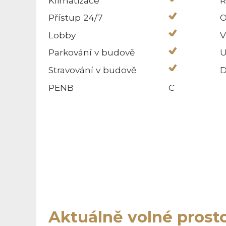
Klimatizace
R
Přístup 24/7
O
Lobby
V
Parkování v budově
U
Stravování v budově
D
PENB
C
Aktuálně volné prost