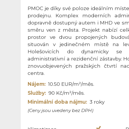
PMOC je díky své poloze ideálním míst
prodejnu. Komplex moderních admini
dopravně dostupný autem i MHD ve smě
směru ven z města. Projekt nabízí ce
prostor ve dvou propojených budová
situován v jedinečném místě na le
Holešovicích do dynamicky se ro
administrativní a rezidenční zástavby. 
znovuobjevených pražských čtvrtí na
centra.
Nájem:
10.50 EUR/m²/měs.
Služby:
90 Kč/m²/měs.
Minimální doba nájmu:
3 roky
(Ceny jsou uvedeny bez DPH)