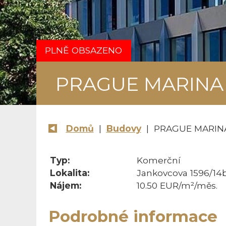
PLNĚ OBSAZENO
PRAGUE MARINA
Domů
|
Budovy
| PRAGUE MARINA
Typ:
Komerční
Lokalita:
Jankovcova 1596/14b
Nájem:
10.50 EUR/m²/měs.
Podrobné informace