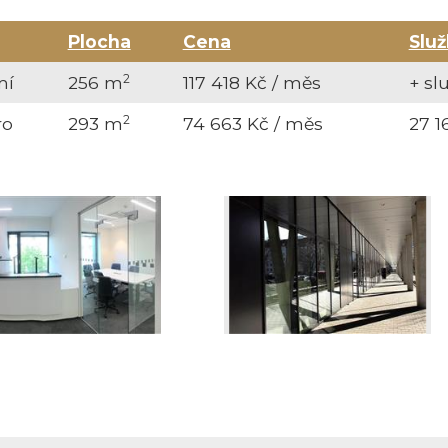
Plocha
Cena
Služ
2
mí
256 m
117 418 Kč / měs
+ sl
2
ro
293 m
74 663 Kč / měs
27 1