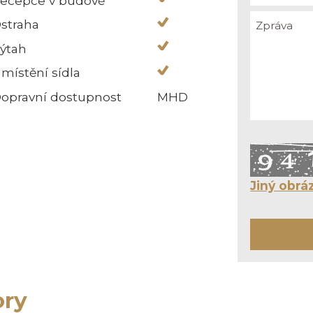
ecepce v budově
straha
ýtah
místění sídla
opravní dostupnost
MHD
Jiný obrá
ory