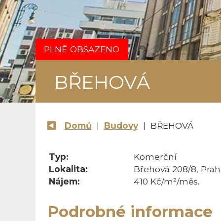
PLNĚ OBSAZENO
BŘEHOVÁ
Domů
|
Budovy
| BŘEHOVÁ
Typ:
Komerční
Lokalita:
Břehová 208/8, Prah
Nájem:
410 Kč/m²/měs.
Podrobné informace