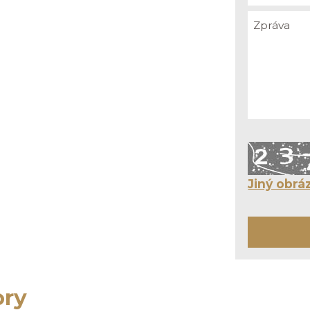
Jiný obrá
ory