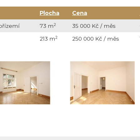
Plocha
Cena
2
přízemí
73 m
35 000 Kč / měs
2
213 m
250 000 Kč / měs