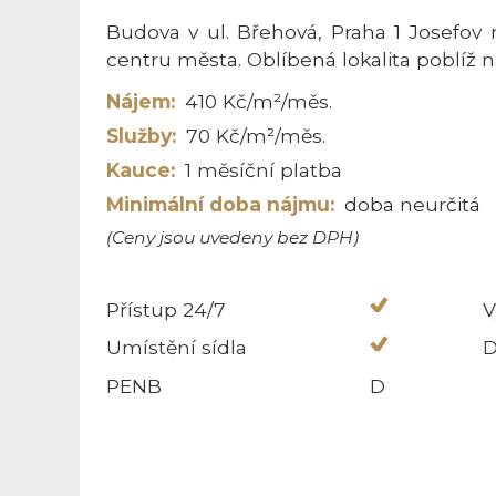
Budova v ul. Břehová, Praha 1 Josefov 
centru města. Oblíbená lokalita poblíž ná
Nájem:
410 Kč/m²/měs.
Služby:
70 Kč/m²/měs.
Kauce:
1 měsíční platba
Minimální doba nájmu:
doba neurčitá
(Ceny jsou uvedeny bez DPH)
Přístup 24/7
V
Umístění sídla
D
PENB
D