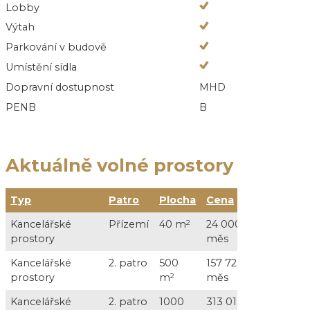
Lobby
Výtah
Parkování v budově
Umístění sídla
Dopravní dostupnost
MHD
PENB
B
Aktuálně volné prostory
Typ
Patro
Plocha
Cena
Služ
Kancelářské
Přízemí
40 m
2
24 000 Kč /
vč. s
prostory
měs
Kancelářské
2. patro
500
157 723 Kč /
75 00
prostory
m
2
měs
DPH
Kancelářské
2. patro
1000
313 019 Kč /
150 0