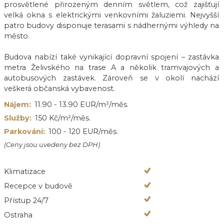
prosvětlené přirozeným denním světlem, což zajišťují
velká okna s elektrickými venkovními žaluziemi. Nejvyšší
patro budovy disponuje terasami s nádhernými výhledy na
město.
Budova nabízí také vynikající dopravní spojení – zastávka
metra Želivského na trase A a několik tramvajových a
autobusových zastávek. Zároveň se v okolí nachází
veškerá občanská vybavenost.
Nájem:
11.90 - 13.90 EUR/m²/měs.
Služby:
150 Kč/m²/měs.
Parkování:
100 - 120 EUR/měs.
(Ceny jsou uvedeny bez DPH)
Klimatizace
Recepce v budově
Přístup 24/7
Ostraha