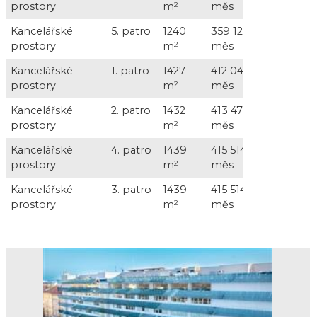
prostory
m
2
měs
+ DP
Kancelářské
5. patro
1240
359 122 Kč /
186 0
prostory
m
2
měs
+ DP
Kancelářské
1. patro
1427
412 044 Kč /
214 0
prostory
m
2
měs
DPH
Kancelářské
2. patro
1432
413 476 Kč /
215 0
prostory
m
2
měs
DPH
Kancelářské
4. patro
1439
415 514 Kč /
216 0
prostory
m
2
měs
DPH
Kancelářské
3. patro
1439
415 514 Kč /
216 0
prostory
m
2
měs
DPH