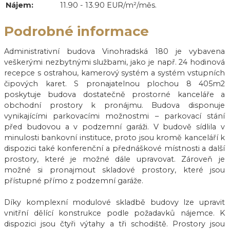
Nájem:
11.90 - 13.90 EUR/m²/měs.
Podrobné informace
Administrativní budova Vinohradská 180 je vybavena
veškerými nezbytnými službami, jako je např. 24 hodinová
recepce s ostrahou, kamerový systém a systém vstupních
čipových karet. S pronajatelnou plochou 8 405m2
poskytuje budova dostatečně prostorné kanceláře a
obchodní prostory k pronájmu. Budova disponuje
vynikajícími parkovacími možnostmi – parkovací stání
před budovou a v podzemní garáži. V budově sídlila v
minulosti bankovní instituce, proto jsou kromě kanceláří k
dispozici také konferenční a přednáškové místnosti a další
prostory, které je možné dále upravovat. Zároveň je
možné si pronajmout skladové prostory, které jsou
přístupné přímo z podzemní garáže.
Díky komplexní modulové skladbě budovy lze upravit
vnitřní dělící konstrukce podle požadavků nájemce. K
dispozici jsou čtyři výtahy a tři schodiště. Prostory jsou