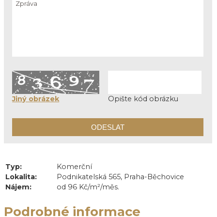
Jiný obrázek
Opište kód obrázku
Typ:
Komerční
Lokalita:
Podnikatelská 565, Praha-Běchovice
Nájem:
od 96 Kč/m²/měs.
Podrobné informace