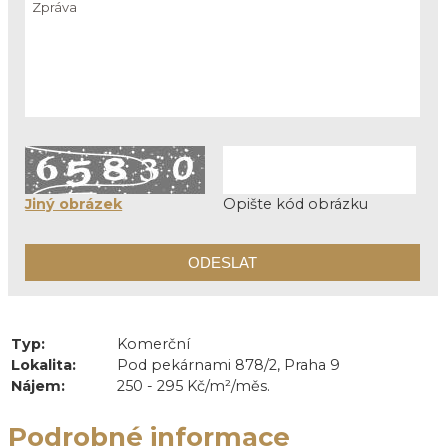
Jiný obrázek
Opište kód obrázku
Typ:
Komerční
Lokalita:
Pod pekárnami 878/2, Praha 9
Nájem:
250 - 295 Kč/m²/měs.
Podrobné informace