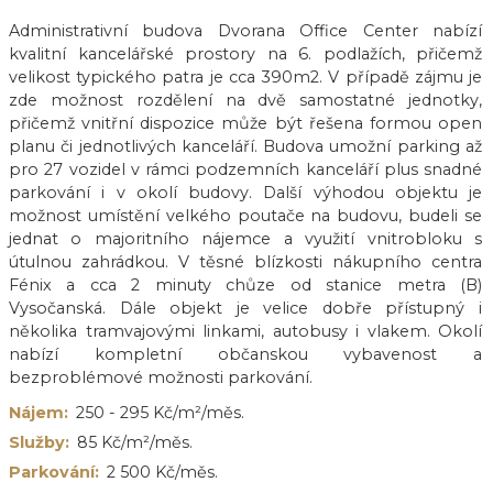
Administrativní budova Dvorana Office Center nabízí
kvalitní kancelářské prostory na 6. podlažích, přičemž
velikost typického patra je cca 390m2. V případě zájmu je
zde možnost rozdělení na dvě samostatné jednotky,
přičemž vnitřní dispozice může být řešena formou open
planu či jednotlivých kanceláří. Budova umožní parking až
pro 27 vozidel v rámci podzemních kanceláří plus snadné
parkování i v okolí budovy. Další výhodou objektu je
možnost umístění velkého poutače na budovu, budeli se
jednat o majoritního nájemce a využití vnitrobloku s
útulnou zahrádkou. V těsné blízkosti nákupního centra
Fénix a cca 2 minuty chůze od stanice metra (B)
Vysočanská. Dále objekt je velice dobře přístupný i
několika tramvajovými linkami, autobusy i vlakem. Okolí
nabízí kompletní občanskou vybavenost a
bezproblémové možnosti parkování.
Nájem:
250 - 295 Kč/m²/měs.
Služby:
85 Kč/m²/měs.
Parkování:
2 500 Kč/měs.