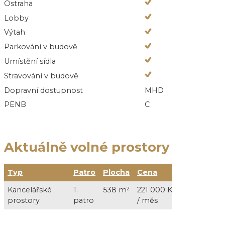
Ostraha
Lobby
Výtah
Parkování v budově
Umístění sídla
Stravování v budově
Dopravní dostupnost
MHD
PENB
C
Aktuálně volné prostory
Typ
Patro
Plocha
Cena
Služby
Kancelářské
1.
538 m
2
221 000 Kč
71 000 Kč
prostory
patro
/ měs
+ DPH