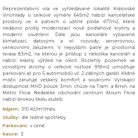
Reprezentativní vila ve vyhledávané lokalitě Královské
Vinohrady o celkové výměře 645m2 nabízí kancelářské
prostory ve 4 patrech o užitné ploše 477m2, které
nedávno prošly modernizací nové podlahové krytiny a
moderní osvětlení. Dále jsou kanceláře vybavené
klimatizací, datovými a el. rozvody, serverovnou,
venkovními žaluziemi. V nejvyšším patře je prostorná
terasa 83m2, na kterou je přístup z několika kanceláří a
nabízí krásný výhled na okolí. Rozlehlý pozemek se
vzrostlými stromy o celkové rozloze 918m2 umožňuje
parkování až pro 5 automobilů vč. 2 zděných garáží. Klidné
místo zaručuje veškerý komfort a soukromí. Vynikající
dostupnost MHD pouze 3min. chůze na Tram. a 8min. na
Metro Flora. Nedaleké obchodní centrum Atrium Flora
nabízí širokou škálu služeb.
Nájem:
310 Kč/m²/měs.
Služby:
dle reálné spotřeby
Parkování:
v ceně
Kauce:
3