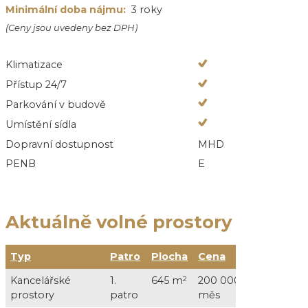
Minimální doba nájmu:
3 roky
(Ceny jsou uvedeny bez DPH)
Klimatizace
Přístup 24/7
Parkování v budově
Umístění sídla
Dopravní dostupnost
MHD
PENB
E
Aktuálně volné prostory
Typ
Patro
Plocha
Cena
Služ
Kancelářské
1.
645 m
2
200 000 Kč /
12 00
prostory
patro
měs
DPH